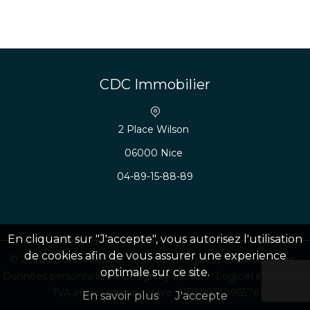
CDC Immobilier
2 Place Wilson
06000 Nice
04-89-15-88-89
En cliquant sur "J'accepte", vous autorisez l'utilisation
de cookies afin de vous assurer une experience
© 2026 CDC Immobilier -
Mentions légales / nos honoraires
-
optimale sur ce site.
Données personnelles
– Design by
apimo™ Logiciel immobilier
TVA intracommunautaire : FR30853096576
En savoir plus
J'accepte