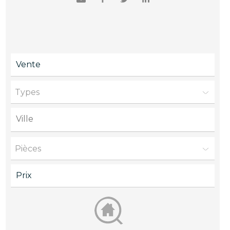
Envoyer
Facebook
Twitter
LinkedIn
à
un
ami
Types
Pièces